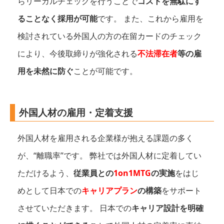
らリーガルチェックを行うことで
コストを無駄にす
ることなく採用が可能
です。 また、これから雇用を
検討されている外国人の方の在留カードのチェック
により、今後取締りが強化される
不法滞在者
等の雇
用を未然に防ぐ
ことが可能です。
外国人材の雇用・定着支援
外国人材を雇用される企業様が抱える課題の多く
が、“離職率”です。 弊社では外国人材に定着してい
ただけるよう、
従業員との
1on1MTG
の実施
をはじ
めとして日本での
キャリアプラン
の構築
をサポート
させていただきます。 日本での
キャリア設計を明確