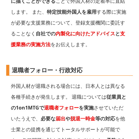
に描くことができる
ことで外国人材の定着率に直結
します。 また、
特定技能外国人を雇用
する際に実施
が必要な支援業務について、登録支援機関に委託す
ることなく
自社での
内製化に向けたアドバイス
と
支
援業務の実施方法
をお伝えします。
退職者フォロー・行政対応
外国人材が退職される場合には、日本人とは異なる
各種手続きが発生します。 退職については
従業員と
の1on1MTGで
退職者フォロー
を実施
させていただ
いたうえで、
必要な
届出
や
脱退一時金
等の対応
を他
士業との提携を通じてトータルサポートが可能で