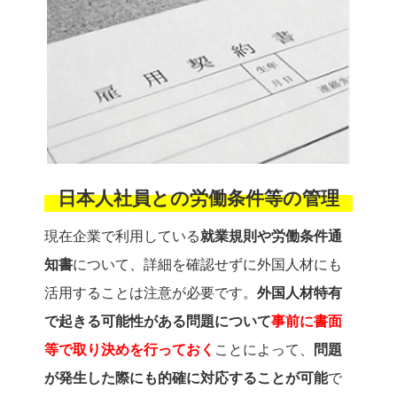
日本人社員との労働条件等の管理
現在企業で利用している
就業規則や労働条件通
知書
について、詳細を確認せずに外国人材にも
活用することは注意が必要です。
外国人材特有
で起きる可能性がある問題について
事前に書面
等で取り決めを行っておく
ことによって、
問題
が発生した際にも的確に対応することが可能
で