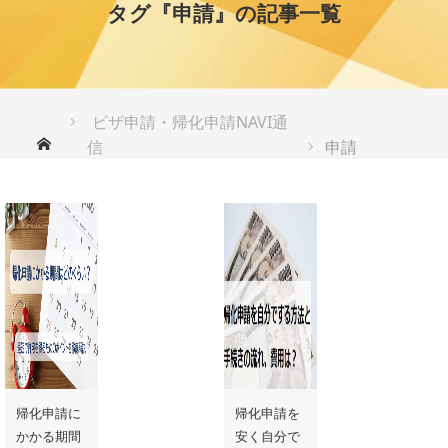
タグ『申請』の記事一覧
ビザ申請・帰化申請NAVI通
ホーム
信
申請
帰化申請に
帰化申請を
かかる期間
安く自分で