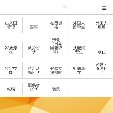
出入国
在留資
外国人
外国人
管理
国籍
格
留学生
雇用
帰化
（日本
家族滞
就労ビ
国籍取
技能実
在
ザ
得）
習生
永住
経営・
特定技
特定活
登録支
短期滞
管理ビ
能
動ビザ
援機関
在
ザ
配偶者
転職
ビザ
難民