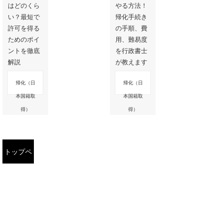
はどのくら
やる方法！
い？最短で
帰化手続き
許可を得る
の手順、費
ためのポイ
用、難易度
ントを徹底
を行政書士
解説
が教えます
帰化（日
帰化（日
本国籍取
本国籍取
得）
得）
トップペ
ージに戻
る