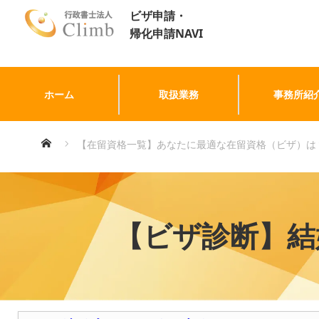
ビザ申請・
帰化申請NAVI
ホーム
取扱業務
事務所紹
ホーム
【在留資格一覧】あなたに最適な在留資格（ビザ）は
【ビザ診断】結