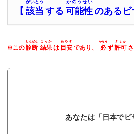
がいとう
かのうせい
【
該当
する
可能性
のあるビ
しんだん
けっか
めやす
かなら
きょか
※この
診断
結果
は
目安
であり、
必
ず
許可
さ
あなたは「日本でビ