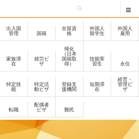
出入国
在留資
外国人
外国人
管理
国籍
格
留学生
雇用
帰化
（日本
家族滞
就労ビ
国籍取
技能実
在
ザ
得）
習生
永住
経営・
特定技
特定活
登録支
短期滞
管理ビ
能
動ビザ
援機関
在
ザ
配偶者
転職
ビザ
難民