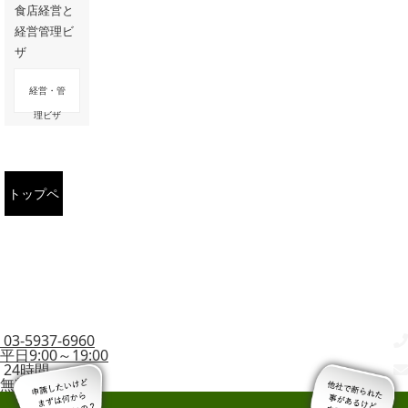
食店経営と
経営管理ビ
ザ
経営・管
理ビザ
トップペ
ージに戻
る
03-5937-6960
平日9:00～19:00
24時間
無料相談