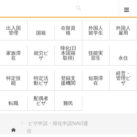
出入国
在留資
外国人
外国人
管理
国籍
格
留学生
雇用
帰化(日
家族滞
就労ビ
本国籍
技能実
在
ザ
取得)
習生
永住
経営・
特定技
特定活
登録支
短期滞
管理ビ
能
動ビザ
援機関
在
ザ
配偶者
転職
ビザ
難民
ビザ申請・帰化申請NAVI通
ホーム
信