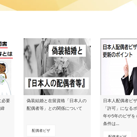
に必要
偽装結婚と在留資格「日本人の
日本人配偶者ビ
経緯
配偶者等」との関係について
「許可」になるポ
年や5年のビザを
条件は…
配偶者ビザ
配偶者ビザ