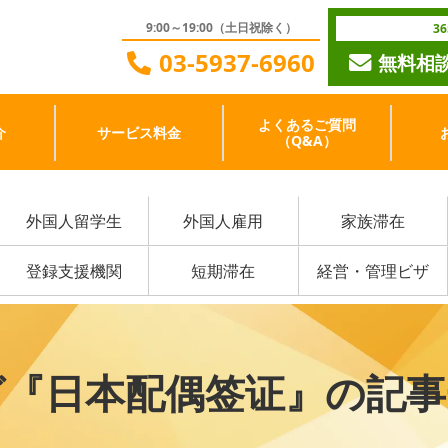
9:00～19:00（土日祝除く）
3
03-5937-6960
無料相
よくあるご質問
介
サービス料金
（Q&A）
外国人留学生
外国人雇用
家族滞在
登録支援機関
短期滞在
経営・管理ビザ
グ『日本配偶签证』の記事