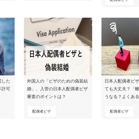
居した
外国人の「ビザのための偽装結
日本人配偶者ビ
不許可
婚」、入管の日本人配偶者ビザ
ても大丈夫？「
審査のポイントは？
うなる？よくあ
配偶者ビザ
配偶者ビザ