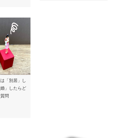
ザは「別居」し
離婚」したらど
る質問