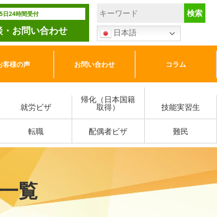
65日24時間受付
談・お問い合わせ
日本語
お客様の声
お問い合わせ
コラム
帰化（日本国籍
就労ビザ
取得）
技能実習生
転職
配偶者ビザ
難民
一覧