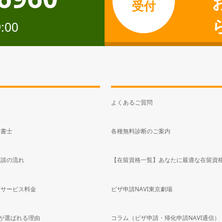
受付
:00
よくあるご質問
政書士
各種無料診断のご案内
相談の流れ
【在留資格一覧】あなたに最適な在留資
請サービス料金
ビザ申請NAVI東京劇場
bが選ばれる理由
コラム（ビザ申請・帰化申請NAVI通信）