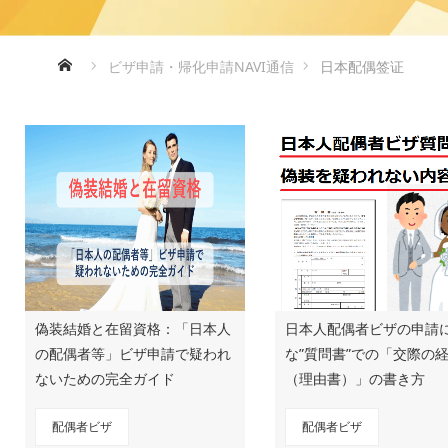
ホーム
ビザ申請・帰化申請NAVI通信
日本配偶签证
偽装結婚と在留資格：「日本人
日本人配偶者ビザの申請
の配偶者等」ビザ申請で疑われ
な”質問書”での「交際の
ないための完全ガイド
（理由書）」の書き方
配偶者ビザ
配偶者ビザ