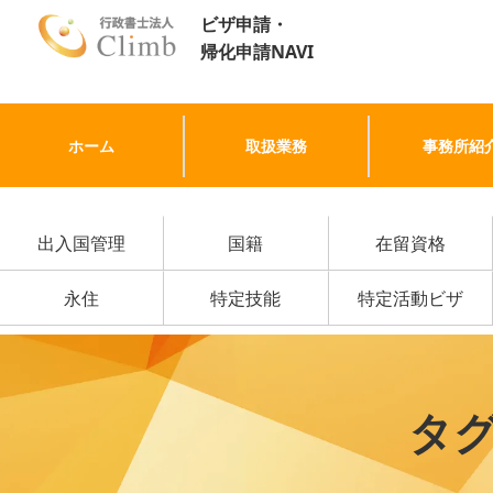
ビザ申請・
帰化申請NAVI
ホーム
取扱業務
事務所紹
出入国管理
国籍
在留資格
永住
特定技能
特定活動ビザ
タ