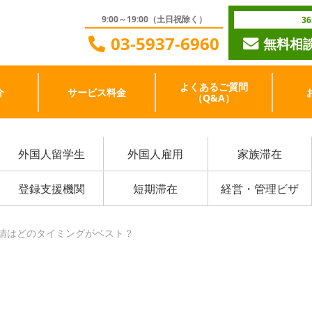
9:00～19:00（土日祝除く）
3
03-5937-6960
無料相
よくあるご質問
介
サービス料金
（Q&A）
外国人留学生
外国人雇用
家族滞在
登録支援機関
短期滞在
経営・管理ビザ
請はどのタイミングがベスト？