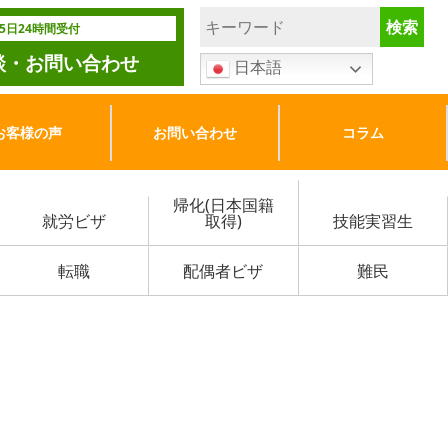
65日24時間受付
談・お問い合わせ
日本語
お客様の声
お問い合わせ
コラム
帰化(日本国籍
就労ビザ
取得)
技能実習生
転職
配偶者ビザ
難民