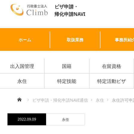
ビザ申請・
帰化申請NAVI
ホーム
取扱業務
事務所紹
出入国管理
国籍
在留資格
永住
特定技能
特定活動ビザ
ホーム
ビザ申請・帰化申請NAVI通信
永住
永住許可申
2022.09.09
永住