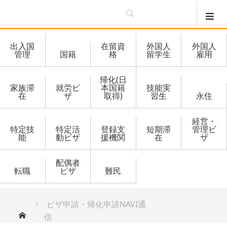
出入国
在留資
外国人
外国人
管理
国籍
格
留学生
雇用
帰化(日
家族滞
就労ビ
本国籍
技能実
在
ザ
取得)
習生
永住
経営・
特定技
特定活
登録支
短期滞
管理ビ
能
動ビザ
援機関
在
ザ
配偶者
転職
ビザ
難民
ビザ申請・帰化申請NAVI通
ホーム
信